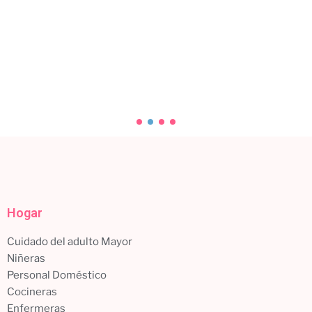
Desinfección para la casa: protege a tu familia
con un servicio profesional
Tu hogar es tu refugio, y mantenerlo limpio y libre...
Leer más
Hogar
Cuidado del adulto Mayor
Niñeras
Personal Doméstico
Cocineras
Enfermeras