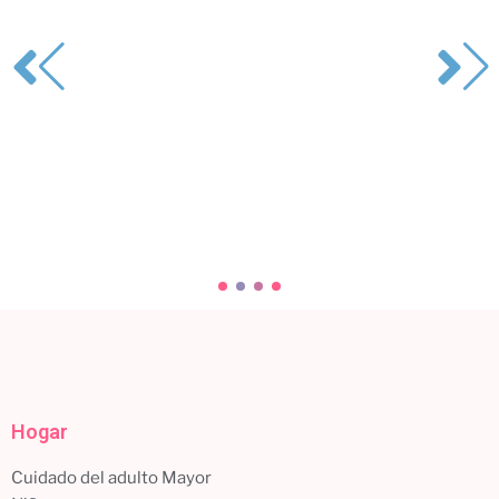
Desinfección para la casa: protege a tu familia
con un servicio profesional
Tu hogar es tu refugio, y mantenerlo limpio y libre...
Leer más
Hogar
Cuidado del adulto Mayor