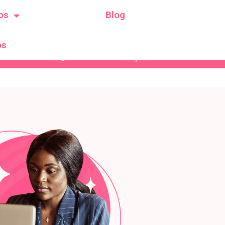
os
Blog
os
ión de habilitación SPE # 00691 de 2018 Resolución de habi
3138387186
|
3212837202