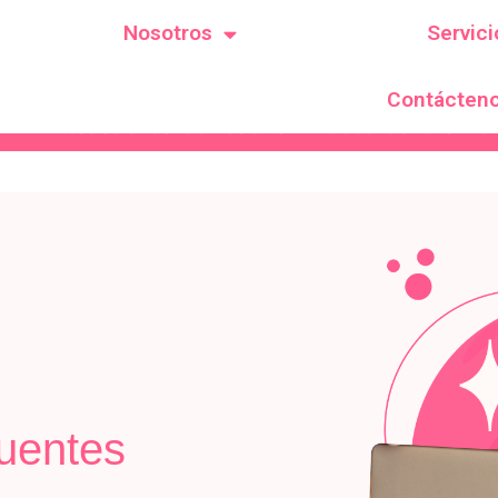
Nosotros
Servici
Contácten
Resolución de habilitación SPE # 00691 de 2018 Resoluc
uentes