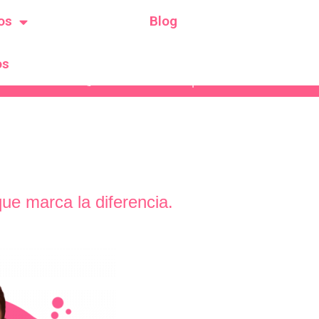
os
Blog
os
 de habilitación SPE # 00691 de 2018 Resolución de habilit
3138387186
|
3212837202
e marca la diferencia.