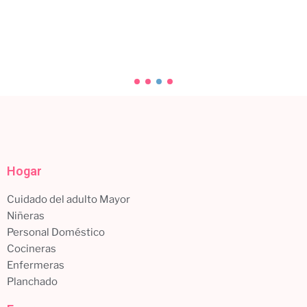
con un servicio profesional
Tu hogar es tu refugio, y mantenerlo limpio y libre...
Leer más
Hogar
Cuidado del adulto Mayor
Niñeras
Personal Doméstico
Cocineras
Enfermeras
Planchado