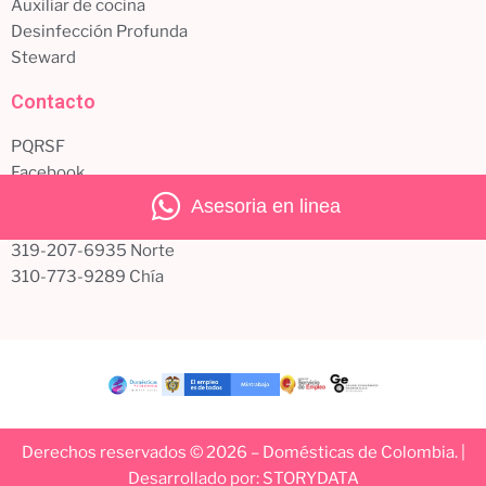
Auxiliar de cocina
Desinfección Profunda
Steward
Contacto
PQRSF
Facebook
Instagram
Asesoria en linea
321-283-7202 Teusaquillo
319-207-6935 Norte
310-773-9289 Chía
Derechos reservados © 2026 – Domésticas de Colombia. |
Desarrollado por: STORYDATA