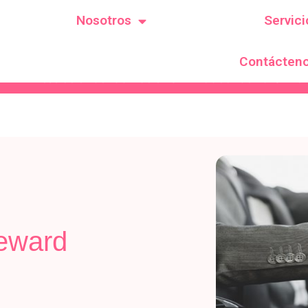
Nosotros
Servici
Contácten
Resolución de habilitación SPE # 00691 de 2018 Resoluc
teward