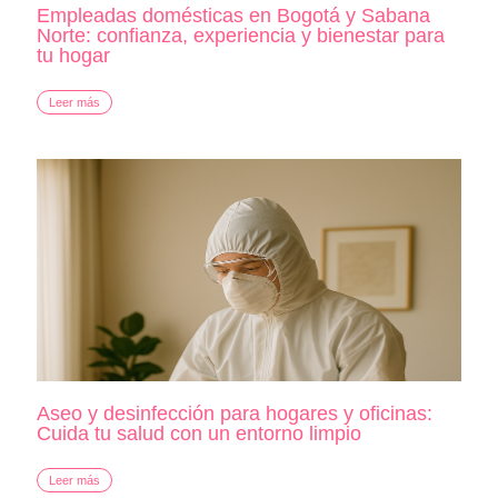
Empleadas domésticas en Bogotá y Sabana
Norte: confianza, experiencia y bienestar para
tu hogar
Leer más
Aseo y desinfección para hogares y oficinas:
Cuida tu salud con un entorno limpio
Leer más