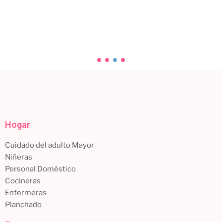
con un servicio profesional
Tu hogar es tu refugio, y mantenerlo limpio y libre...
Leer más
Hogar
Cuidado del adulto Mayor
Niñeras
Personal Doméstico
Cocineras
Enfermeras
Planchado